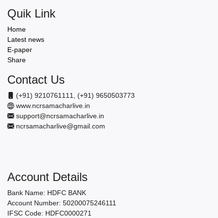
Quik Link
Home
Latest news
E-paper
Share
Contact Us
(+91) 9210761111, (+91) 9650503773
www.ncrsamacharlive.in
support@ncrsamacharlive.in
ncrsamacharlive@gmail.com
Account Details
Bank Name: HDFC BANK
Account Number: 50200075246111
IFSC Code: HDFC0000271