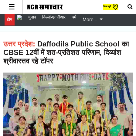
☰
जिला चुनें
चुनाव
दिल्ली-एनसीआर
धर्म
होम
More...
gister
er
gin
उत्तर प्रदेश:
Daffodils Public School का
w
CBSE 12वीं में शत-प्रतिशत परिणाम, दिव्यांश
er
श्रीवास्तव रहे टॉपर
चुनाव
Follow
दिल्ली-
Follow
एनसीआर
धर्म
Follow
स्वास्थ्य
Follow