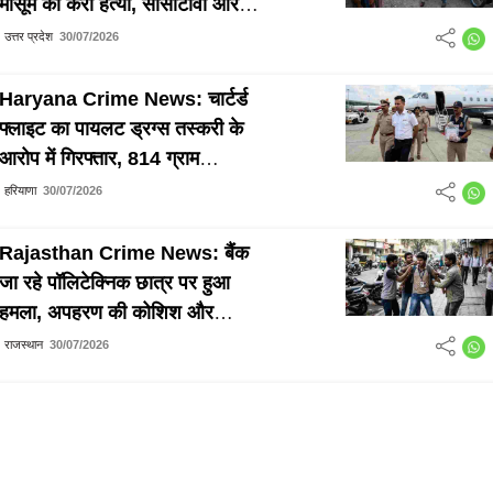
मासूम की करी हत्या, सीसीटीवी और
बाइक नंबर के जरिए आरोपी हुआ
उत्तर प्रदेश
30/07/2026
गिरफ्तार
Haryana Crime News: चार्टर्ड
फ्लाइट का पायलट ड्रग्स तस्करी के
आरोप में गिरफ्तार, 814 ग्राम
MDMA बरामद
हरियाणा
30/07/2026
Rajasthan Crime News: बैंक
जा रहे पॉलिटेक्निक छात्र पर हुआ
हमला, अपहरण की कोशिश और
₹1.50 लाख लूटने का लगा आरोप
राजस्थान
30/07/2026