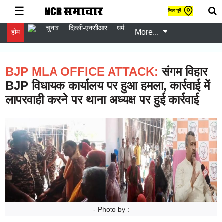
☰
जिला चुनें
चुनाव
दिल्ली-एनसीआर
धर्म
होम
More...
gister
er
gin
BJP MLA OFFICE ATTACK:
संगम विहार
w
BJP विधायक कार्यालय पर हुआ हमला, कार्रवाई में
er
लापरवाही करने पर थाना अध्यक्ष पर हुई कार्रवाई
चुनाव
Follow
दिल्ली-
Follow
एनसीआर
धर्म
Follow
स्वास्थ्य
Follow
- Photo by :