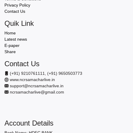
Privacy Policy
Contact Us
Quik Link
Home
Latest news
E-paper
Share
Contact Us
(+91) 9210761111, (+91) 9650503773
www.ncrsamacharlive.in
support@ncrsamacharlive.in
ncrsamacharlive@gmail.com
Account Details
Bank Name: HDFC BANK