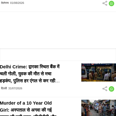
में तय हुई थी नवजात की डील
तेलंगाना
01/08/2026
Delhi Crime: द्वारका स्थित बैंक में
चली गोली, युवक की मौत से मचा
हड़कंप, पुलिस हर एंगल से कर रही
मामले की जांच
दिल्ली
31/07/2026
Murder of a 10 Year Old
Girl: अस्पताल से अगवा की गई