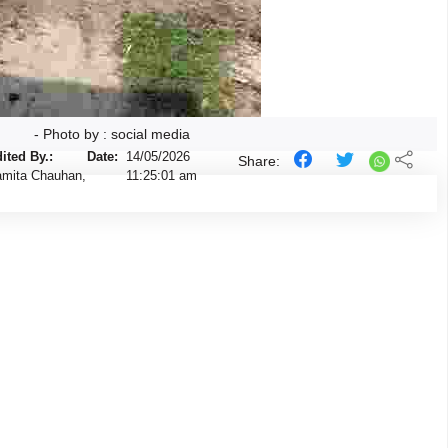
- Photo by : social media
ited By.:
Date:
14/05/2026
Share:
mita Chauhan,
11:25:01 am