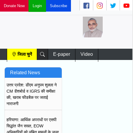
Donate Now
Subscribe
Login
ज
चु
जिला चुनें
E-paper
Video
Related News
उत्तर प्रदेश: डीएम अनुपम शुक्ला ने
CM डैशबोर्ड व IGRS की समीक्षा
की, खराब फीडबैक पर जताई
नाराजगी
हरियाणा: आर्थिक अपराधों पर एसपी
सिद्धांत जैन सख्त, EOW
अधिकारियों को लंबित मामलों के जल्द