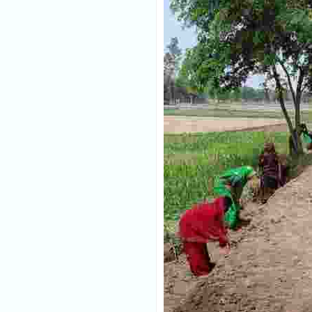
मौसम
Follow
शिक्षा
Follow
ताज़ा-
Follow
ख़बरें
राजनीति
Follow
राशिफल
Follow
क्राइम
Follow
खेल/
Follow
क्रिकेट