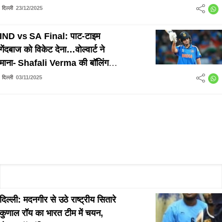
महिला अधिवक्ताओं को मिला समर्थन
दिल्ली
23/12/2025
IND vs SA Final: पाट‑टाइम
गेंदबाज को विकेट देना…वोल्वार्ट ने
माना‑ Shafali Verma की बॉलिंग
रही टर्निंग पॉइंट
दिल्ली
03/11/2025
दिल्ली: मदनगीर से उठे राष्ट्रीय सितारे
कुणाल रॉय का भारत टीम में चयन,