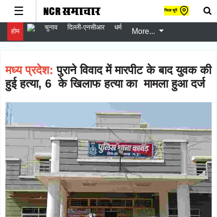
☰
जिला चुनें
चुनाव
दिल्ली-एनसीआर
धर्म
होम
More...
gister
er
gin
मध्य प्रदेश:
पुराने विवाद में मारपीट के बाद युवक की
w
हुई हत्या, 6 के खिलाफ हत्या का मामला हुआ दर्ज
er
चुनाव
Follow
दिल्ली-
Follow
एनसीआर
धर्म
Follow
स्वास्थ्य
Follow