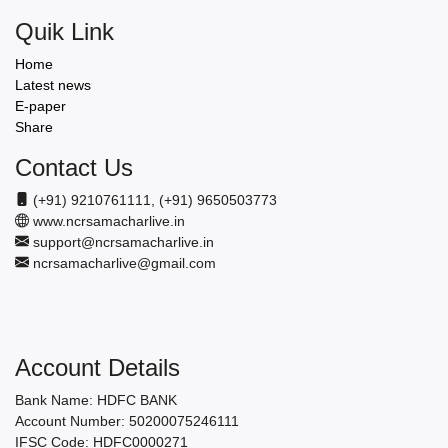
Quik Link
Home
Latest news
E-paper
Share
Contact Us
(+91) 9210761111, (+91) 9650503773
www.ncrsamacharlive.in
support@ncrsamacharlive.in
ncrsamacharlive@gmail.com
Account Details
Bank Name: HDFC BANK
Account Number: 50200075246111
IFSC Code: HDFC0000271