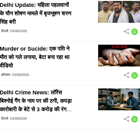
Delhi Update: महिला पहलवानों
के यौन शोषण मामले में बृजभूषण शरण
सिंह बरी
दिल्ली
03/08/2026
Murder or Sucide: एक पति ने
मौत को गले लगाया, बेटा बना रहा था
वीडियो
हरियाणा
03/08/2026
Delhi Crime News: लॉरेंस
बिश्नोई गैंग के नाम पर की ठगी, कपड़ा
कारोबारी के बेटे से 3 करोड़ की रंगदारी
मांगने का आरोप
दिल्ली
03/08/2026