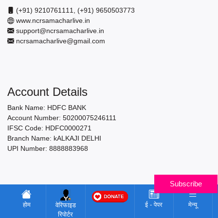
(+91) 9210761111, (+91) 9650503773
www.ncrsamacharlive.in
support@ncrsamacharlive.in
ncrsamacharlive@gmail.com
Account Details
Bank Name: HDFC BANK
Account Number: 50200075246111
IFSC Code: HDFC0000271
Branch Name: kALKAJI DELHI
UPI Number: 8888883968
Subscribe
होम
ई - पेपर
मेन्यू
वेरिफाइड
रिपोर्टर