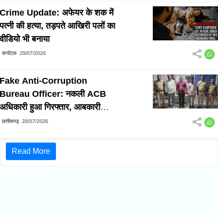
Crime Update: अफेयर के शक में
पत्नी की हत्या, तड़पते आखिरी पलों का
वीडियो भी बनाया
कर्नाटक
29/07/2026
Fake Anti-Corruption
Bureau Officer: नकली ACB
अधिकारी हुआ गिरफ्तार, आबकारी
अधिकारी से ₹1 लाख और शराब मांगने
छत्तीसगढ़
28/07/2026
के आरोप में तीन आरोपी गिरफ्तार
Read More