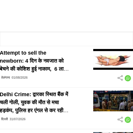
Attempt to sell the
newborn: 4 दिन के नवजात को
बेचने की कोशिश हुई नाकाम, 6 लाख
में तय हुई थी नवजात की डील
तेलंगाना
01/08/2026
Delhi Crime: द्वारका स्थित बैंक में
चली गोली, युवक की मौत से मचा
हड़कंप, पुलिस हर एंगल से कर रही
मामले की जांच
दिल्ली
31/07/2026