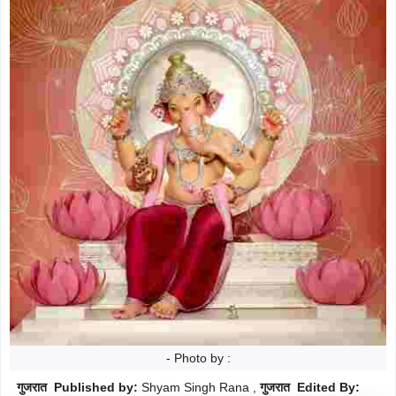
मौसम
Follow
शिक्षा
Follow
ताज़ा-
Follow
ख़बरें
राजनीति
Follow
राशिफल
Follow
क्राइम
Follow
खेल/
Follow
क्रिकेट
- Photo by :
गुजरात Published by:
Shyam Singh Rana ,
गुजरात Edited By: