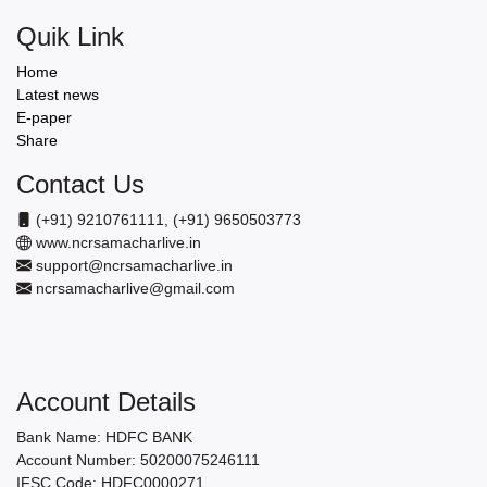
Quik Link
Home
Latest news
E-paper
Share
Contact Us
(+91) 9210761111, (+91) 9650503773
www.ncrsamacharlive.in
support@ncrsamacharlive.in
ncrsamacharlive@gmail.com
Account Details
Bank Name: HDFC BANK
Account Number: 50200075246111
IFSC Code: HDFC0000271