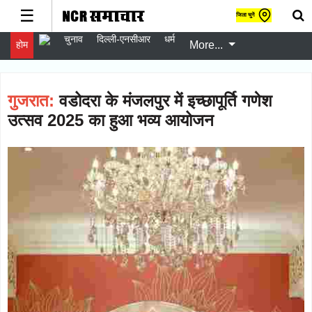
☰
जिला चुनें
चुनाव
दिल्ली-एनसीआर
धर्म
होम
More...
gister
er
gin
गुजरात:
वडोदरा के मंजलपुर में इच्छापूर्ति गणेश
w
उत्सव 2025 का हुआ भव्य आयोजन
er
चुनाव
Follow
दिल्ली-
Follow
एनसीआर
धर्म
Follow
स्वास्थ्य
Follow