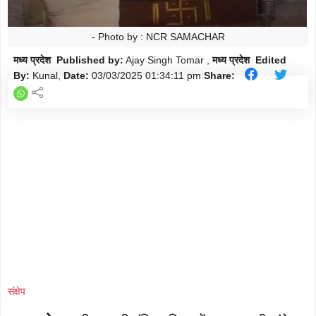
मौसम
Follow
- Photo by : NCR SAMACHAR
शिक्षा
Follow
मध्य प्रदेश Published by:
Ajay Singh Tomar ,
मध्य प्रदेश Edited
ताज़ा-
By:
Kunal,
Date:
03/03/2025
01:34:11 pm
Share:
Follow
ख़बरें
राजनीति
Follow
राशिफल
Follow
क्राइम
Follow
खेल/
Follow
क्रिकेट
संक्षेप