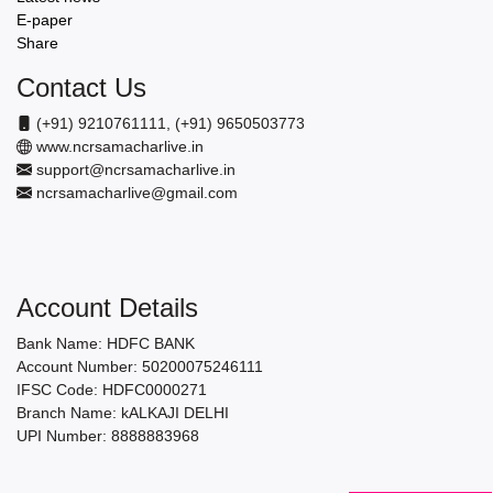
E-paper
Share
Contact Us
(+91) 9210761111, (+91) 9650503773
www.ncrsamacharlive.in
support@ncrsamacharlive.in
ncrsamacharlive@gmail.com
Account Details
Bank Name: HDFC BANK
Account Number: 50200075246111
IFSC Code: HDFC0000271
Branch Name: kALKAJI DELHI
UPI Number: 8888883968