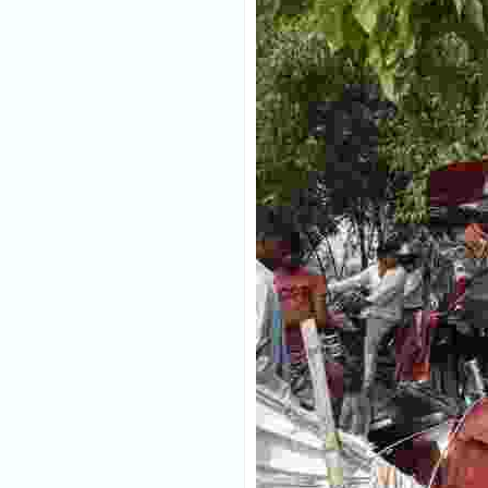
मौसम
Follow
शिक्षा
Follow
ताज़ा-
Follow
ख़बरें
राजनीति
Follow
राशिफल
Follow
क्राइम
Follow
खेल/
Follow
क्रिकेट