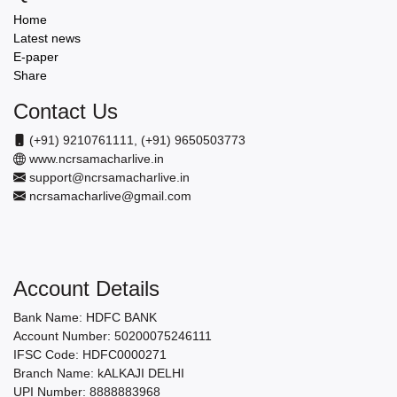
Home
Latest news
E-paper
Share
Contact Us
(+91) 9210761111, (+91) 9650503773
www.ncrsamacharlive.in
support@ncrsamacharlive.in
ncrsamacharlive@gmail.com
Account Details
Bank Name: HDFC BANK
Account Number: 50200075246111
IFSC Code: HDFC0000271
Branch Name: kALKAJI DELHI
UPI Number: 8888883968