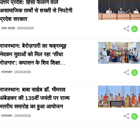
उत्तर प्रदेश: हिंसा फैलाने वाले
असामाजिक तत्वों से शख्ती से निपटेगी
प्रदेश सरकार
उत्तर प्रदेश
15/04/2026
राजस्थान: बेरोज़गारी का चक्रव्यूह
भेदकर युवाओं को मिल रहा 'सीधा
रोज़गार': कपासन के शिव शिक्षा
संस्थान ने रचा स्वावलंबन का नया
राजस्थान
15/04/2026
इतिहास
राजस्थान: बाबा साहेब डॉ. भीमराव
अंबेडकर की 135वीं जयंती पर राज्य
स्तरीय समारोह का हुआ आयोजन
राजस्थान
15/04/2026