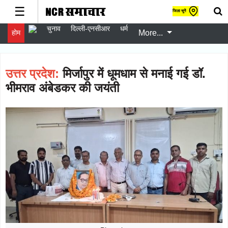
☰
जिला चुनें
चुनाव
दिल्ली-एनसीआर
धर्म
होम
More...
gister
er
gin
उत्तर प्रदेश:
मिर्जापुर में धूमधाम से मनाई गई डॉ.
w
भीमराव अंबेडकर की जयंती
er
चुनाव
Follow
दिल्ली-
Follow
एनसीआर
धर्म
Follow
स्वास्थ्य
Follow