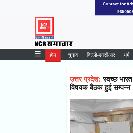
☰
M
होम .
चुनाव
दिल्ली-एनसीआर
धर्म
स्वास्थ्य
मौसम
Contact for Ad
965050
Register
User
Login
New
☰
होम
चुनाव
दिल्ली-एनसीआर
धर्म
User
चुनाव
उत्तर प्रदेश:
स्वच्छ भारत
Follow
विषयक बैठक हुई सम्पन्न
दिल्ली-
Follow
एनसीआर
धर्म
Follow
स्वास्थ्य
Follow