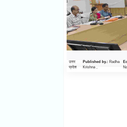
मौसम
Follow
शिक्षा
Follow
ताज़ा-
Follow
ख़बरें
राजनीति
Follow
उत्तर
Published by.:
Radha
Ed
प्रदेश
Krishna ,
Na
राशिफल
Follow
क्राइम
Follow
खेल/
Follow
क्रिकेट