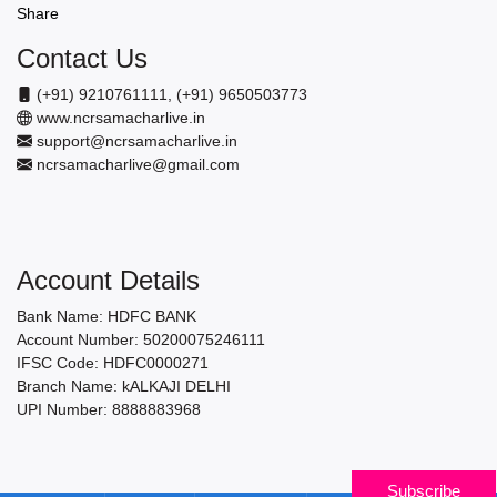
Share
Contact Us
(+91) 9210761111, (+91) 9650503773
www.ncrsamacharlive.in
support@ncrsamacharlive.in
ncrsamacharlive@gmail.com
Account Details
Bank Name: HDFC BANK
Account Number: 50200075246111
IFSC Code: HDFC0000271
Branch Name: kALKAJI DELHI
UPI Number: 8888883968
Subscribe