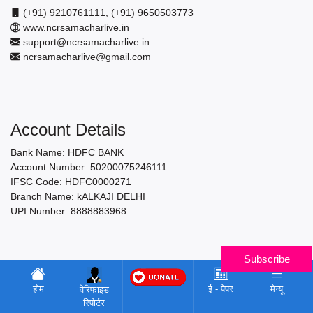
(+91) 9210761111, (+91) 9650503773
www.ncrsamacharlive.in
support@ncrsamacharlive.in
ncrsamacharlive@gmail.com
Account Details
Bank Name: HDFC BANK
Account Number: 50200075246111
IFSC Code: HDFC0000271
Branch Name: kALKAJI DELHI
UPI Number: 8888883968
Subscribe
होम
ई - पेपर
मेन्यू
वेरिफाइड
रिपोर्टर