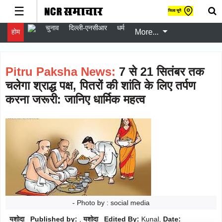
☰
जिला चुनें
चुनाव
दिल्ली-एनसीआर
धर्म
होम
More...
gister
er
gin
Pitru Paksha News:
7 से 21 सितंबर तक
w
चलेगा श्राद्ध पक्ष, पितरों की शांति के लिए तर्पण
er
करना जरूरी: जानिए धार्मिक महत्व
चुनाव
Follow
दिल्ली-
Follow
एनसीआर
धर्म
Follow
स्वास्थ्य
Follow
- Photo by : social media
यशोदा Published by:
,
यशोदा Edited By:
Kunal,
Date: