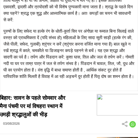
तिथि मालूम न हो या जो अनाम, अज्ञात या दुर्घटना में मारे गए हों। इसके अतिरिक्त
एकादशी, द्वादशी और त्रयोदशी को भी विशेष पुण्यकारी माना जाता है। श्राद्ध के पहले दिन
क्या पहनें? श्राद्ध एक शुद्ध और आध्यात्मिक कार्य है। अतः कपड़ों का चयन भी सावधानी
से करें:
पुरुषों के लिए सफेद या हल्के रंग के धोती-कुर्ता सिर पर अंगोछा या रूमाल बिना सिलाई वाले
वस्त्र को प्राथमिकता दें (यदि संभव हो) महिलाओं के लिए सादा सूती साड़ी (हल्के रंग की,
जैसे पीली, सफेद, गुलाबी) श्रृंगार न करें (श्रृंगार करना वर्जित माना गया है) बाल खुले न
रखें श्राद्ध में काले, चमकीले या डिजाइनर कपड़े पहनने से बचें। यह एक श्रद्धा और
सादगी का पर्व है। तर्पण और पिंडदान करें: कुशा घास, तिल और जल से तर्पण करें। गोमती
नदी या घर पर ताम्र पात्र में जल से तर्पण संभव है। पिंडदान में चावल, तिल, जौ, दूध और
घी का प्रयोग होता है। वंश वृद्धि में बाधा समाप्त होती है , आर्थिक संकट दूर होते हैं
पारिवारिक शांति मिलती है विवाह में आ रही अड़चनें दूर होती हैं पितृ दोष का शमन होता है।
बिहार: सावन के पहले सोमवार और
मैना पंचमी पर मां विषहरा स्थान में
उमड़ी श्रद्धालुओं की भीड़
03/08/2026