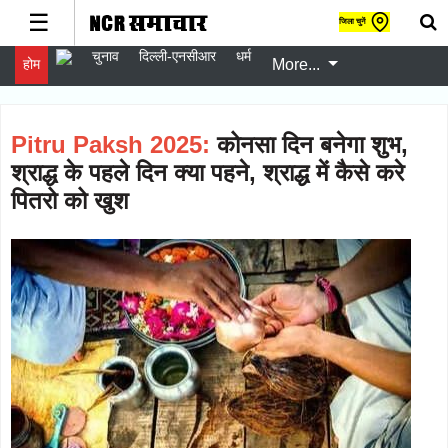
☰
जिला चुनें
चुनाव
दिल्ली-एनसीआर
धर्म
होम
More...
gister
er
gin
Pitru Paksh 2025:
कोनसा दिन बनेगा शुभ,
w
श्राद्ध के पहले दिन क्या पहने, श्राद्ध में कैसे करे
er
पितरो को खुश
चुनाव
Follow
दिल्ली-
Follow
एनसीआर
धर्म
Follow
स्वास्थ्य
Follow