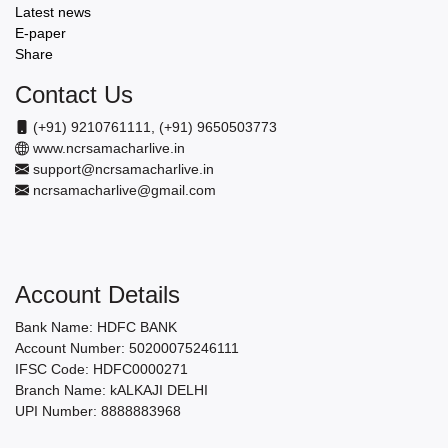
Latest news
E-paper
Share
Contact Us
(+91) 9210761111, (+91) 9650503773
www.ncrsamacharlive.in
support@ncrsamacharlive.in
ncrsamacharlive@gmail.com
Account Details
Bank Name: HDFC BANK
Account Number: 50200075246111
IFSC Code: HDFC0000271
Branch Name: kALKAJI DELHI
UPI Number: 8888883968