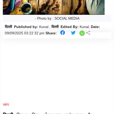
मौसम
Follow
शिक्षा
Follow
- Photo by : SOCIAL MEDIA
ताज़ा-
दिल्ली Published by:
Kunal ,
दिल्ली Edited By:
Kunal,
Date:
Follow
09/09/2025
03:22:32 pm
Share:
ख़बरें
राजनीति
Follow
राशिफल
Follow
क्राइम
Follow
खेल/
Follow
क्रिकेट
संक्षेप